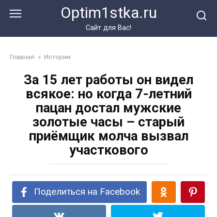
Перейти
Optim1stka.ru
к
контенту
Сайт для Вас!
Главная
»
Истории
За 15 лет работы он видел
всякое: но когда 7-летний
пацан достал мужские
золотые часы – старый
приёмщик молча вызвал
участкового
Поделиться на Facebook