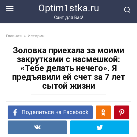
Перейти
Optim1stka.ru
к
контенту
Сайт для Вас!
Главная
»
Истории
Золовка приехала за моими
закрутками с насмешкой:
«Тебе делать нечего». Я
предъявили ей счет за 7 лет
сытой жизни
Поделиться на Facebook