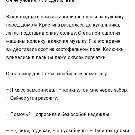
Он не уловил. Или сделал вид.
В одиннадцать они вытащили шезлонги на лужайку
перед домом. Кристина разделась до купальника,
легла, подставив спину солнцу. Стёпа притащил из
машины колонку, включил музыку. Я в это время
выдёргивала осот на картофельном поле. Колючки
впивались в пальцы даже сквозь перчатки.
Около часу дня Стёпа засобирался к мангалу.
– Я мясо замариновал, – крикнул он мне через забор.
– Сейчас угли разожгу.
– Помочь? – спросила я без особой надежды.
– Не, сиди, отдыхай, – он улыбнулся. – Ты и так целый