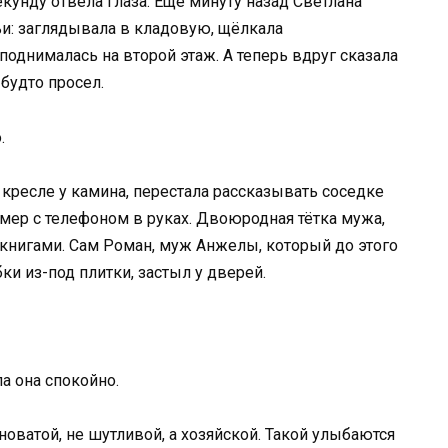
екунду отвела глаза. Ещё минуту назад Светлана
и: заглядывала в кладовую, щёлкала
однималась на второй этаж. А теперь вдруг сказала
будто просел.
.
 кресле у камина, перестала рассказывать соседке
амер с телефоном в руках. Двоюродная тётка мужа,
 книгами. Сам Роман, муж Анжелы, который до этого
и из-под плитки, застыл у дверей.
а она спокойно.
оватой, не шутливой, а хозяйской. Такой улыбаются