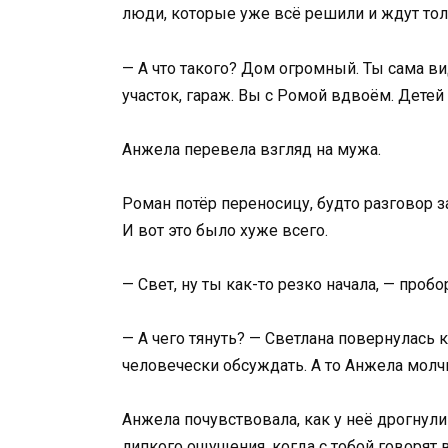
люди, которые уже всё решили и ждут тол
— А что такого? Дом огромный. Ты сама ви
участок, гараж. Вы с Ромой вдвоём. Детей 
Анжела перевела взгляд на мужа.
Роман потёр переносицу, будто разговор 
И вот это было хуже всего.
— Свет, ну ты как-то резко начала, — пробо
— А чего тянуть? — Светлана повернулась 
человечески обсуждать. А то Анжела молчи
Анжела почувствовала, как у неё дрогнули 
липкого ощущения, когда с тобой говорят