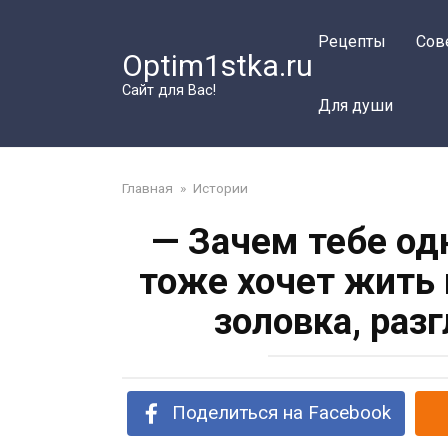
Перейти
к
Рецепты
Сов
Optim1stka.ru
контенту
Сайт для Вас!
Для души
Главная
»
Истории
— Зачем тебе од
тоже хочет жить 
золовка, раз
Поделиться на Facebook