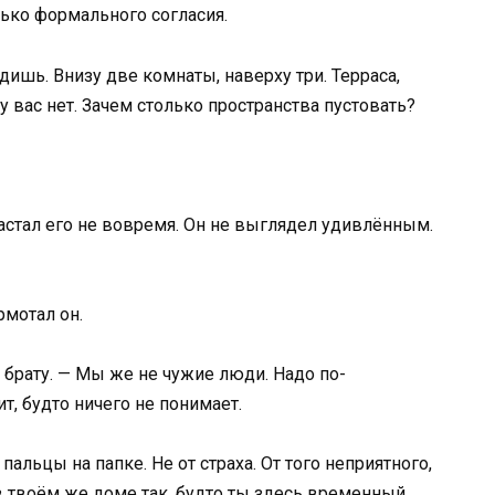
ько формального согласия.
дишь. Внизу две комнаты, наверху три. Терраса,
у вас нет. Зачем столько пространства пустовать?
застал его не вовремя. Он не выглядел удивлённым.
рмотал он.
к брату. — Мы же не чужие люди. Надо по-
т, будто ничего не понимает.
пальцы на папке. Не от страха. От того неприятного,
 в твоём же доме так, будто ты здесь временный