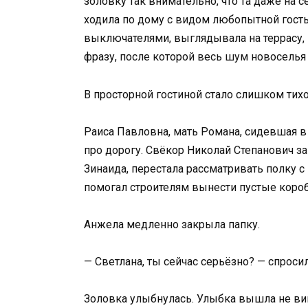
золовку так внимательно, что та даже на с
ходила по дому с видом любопытной гость
выключателями, выглядывала на террасу, п
фразу, после которой весь шум новоселья 
В просторной гостиной стало слишком тихо
Раиса Павловна, мать Романа, сидевшая в
про дорогу. Свёкор Николай Степанович з
Зинаида, перестала рассматривать полку с
помогал строителям вынести пустые коробк
Анжела медленно закрыла папку.
— Светлана, ты сейчас серьёзно? — спросил
Золовка улыбнулась. Улыбка вышла не вин