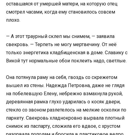
оставшаяся от умершей матери, на которую отец
смотрел часами, когда ему становилось совсем
плохо.
— А этот траурный склеп мы снимем, — заявила
свекровь. — Терпеть не могу мертвечину. От неё
только энергетика кладбищенская в доме. Славику с
Викой тут нормальные обои поклеить надо, светлые.
Она потянула раму на себя, гвоздь со скрежетом
вышел из стены. Надежда Петровна, даже не глядя
на побелевшую Елену, небрежно взмахнула рукой,
деревянная рамка глухо ударилась о косяк двери,
стекло со звоном разлетелось на мелкие осколки по
паркету. Свекровь хладнокровно вырвала плотный
снимок из паспарту, сложила его вдвое, с хрустом
разорвала пополам и бросила в пластиковое ведро