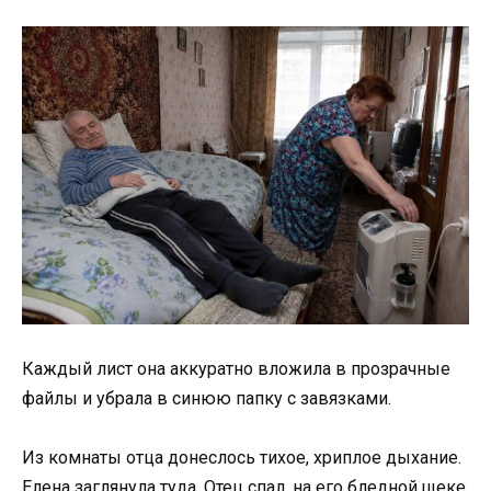
Каждый лист она аккуратно вложила в прозрачные
файлы и убрала в синюю папку с завязками.
Из комнаты отца донеслось тихое, хриплое дыхание.
Елена заглянула туда. Отец спал, на его бледной щеке