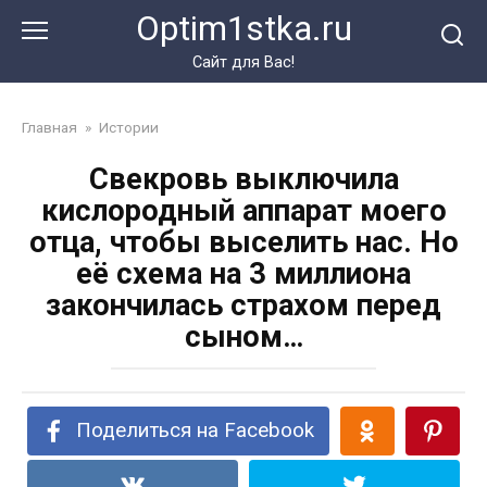
Перейти
Optim1stka.ru
к
контенту
Сайт для Вас!
Главная
»
Истории
Свекровь выключила
кислородный аппарат моего
отца, чтобы выселить нас. Но
её схема на 3 миллиона
закончилась страхом перед
сыном…
Поделиться на Facebook