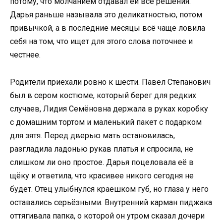
потому, что молчанием отдавал ей все решения.
Дарья раньше называла это деликатностью, потом
привычкой, а в последние месяцы всё чаще ловила
себя на том, что ищет для этого слова поточнее и
честнее.
Родители приехали ровно к шести. Павел Степанович
был в сером костюме, который берег для редких
случаев, Лидия Семёновна держала в руках коробку
с домашним тортом и маленький пакет с подарком
для зятя. Перед дверью мать остановилась,
разгладила ладонью рукав платья и спросила, не
слишком ли оно простое. Дарья поцеловала её в
щёку и ответила, что красивее никого сегодня не
будет. Отец улыбнулся краешком губ, но глаза у него
оставались серьёзными. Внутренний карман пиджака
оттягивала папка, о которой он утром сказал дочери