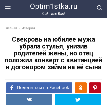
Перейти
Optim1stka.ru
к
контенту
Сайт для Вас!
Главная
»
Истории
Свекровь на юбилее мужа
убрала стулья, унизив
родителей жены, но отец
положил конверт с квитанцией
и договором займа на её сына
Поделиться на Facebook