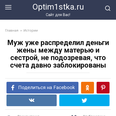
Перейти
Optim1stka.ru
к
контенту
Сайт для Вас!
Главная
»
Истории
Муж уже распределил деньги
жены между матерью и
сестрой, не подозревая, что
счета давно заблокированы
Поделиться на Facebook