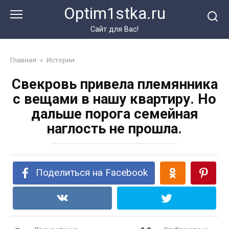
Перейти
Optim1stka.ru
к
контенту
Сайт для Вас!
Главная
»
Истории
Свекровь привела племянника
с вещами в нашу квартиру. Но
дальше порога семейная
наглость не прошла.
Поделиться на Facebook