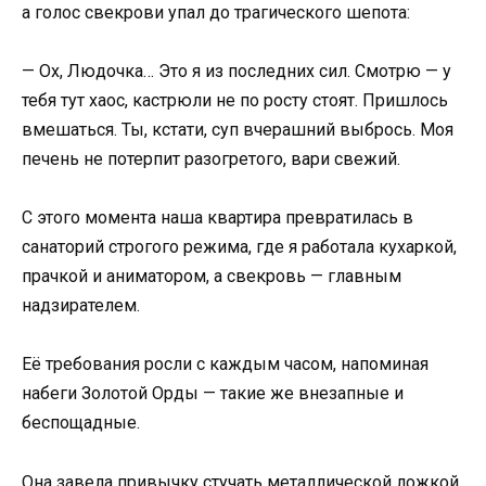
а голос свекрови упал до трагического шепота:
— Ох, Людочка… Это я из последних сил. Смотрю — у
тебя тут хаос, кастрюли не по росту стоят. Пришлось
вмешаться. Ты, кстати, суп вчерашний выбрось. Моя
печень не потерпит разогретого, вари свежий.
С этого момента наша квартира превратилась в
санаторий строгого режима, где я работала кухаркой,
прачкой и аниматором, а свекровь — главным
надзирателем.
Её требования росли с каждым часом, напоминая
набеги Золотой Орды — такие же внезапные и
беспощадные.
Она завела привычку стучать металлической ложкой