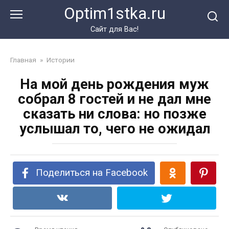
Перейти
Optim1stka.ru
к
контенту
Сайт для Вас!
Главная
»
Истории
На мой день рождения муж
собрал 8 гостей и не дал мне
сказать ни слова: но позже
услышал то, чего не ожидал
Поделиться на Facebook