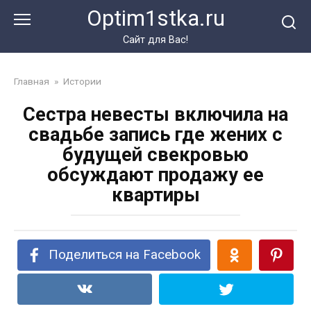
Перейти
Optim1stka.ru
к
контенту
Сайт для Вас!
Главная
»
Истории
Сестра невесты включила на
свадьбе запись где жених с
будущей свекровью
обсуждают продажу ее
квартиры
Поделиться на Facebook