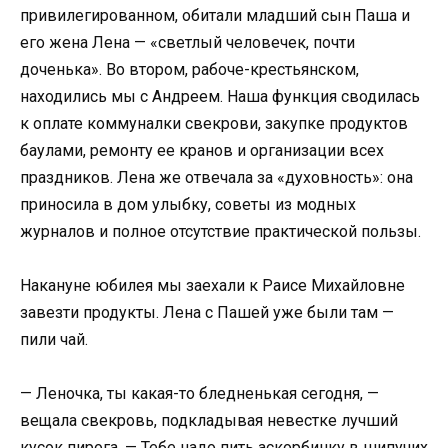
привилегированном, обитали младший сын Паша и
его жена Лена — «светлый человечек, почти
доченька». Во втором, рабоче-крестьянском,
находились мы с Андреем. Наша функция сводилась
к оплате коммуналки свекрови, закупке продуктов
баулами, ремонту ее кранов и организации всех
праздников. Лена же отвечала за «духовность»: она
приносила в дом улыбку, советы из модных
журналов и полное отсутствие практической пользы.
Накануне юбилея мы заехали к Раисе Михайловне
завезти продукты. Лена с Пашей уже были там —
пили чай.
— Леночка, ты какая-то бледненькая сегодня, —
вещала свекровь, подкладывая невестке лучший
кусок пирога. — Тебе надо пить аскорбинку в шипучих