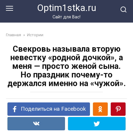
Перейти
Optim1stka.ru
к
контенту
Сайт для Вас!
Главная
»
Истории
Свекровь называла вторую
невестку «родной дочкой», а
меня — просто женой сына.
Но праздник почему-то
держался именно на «чужой».
Поделиться на Facebook