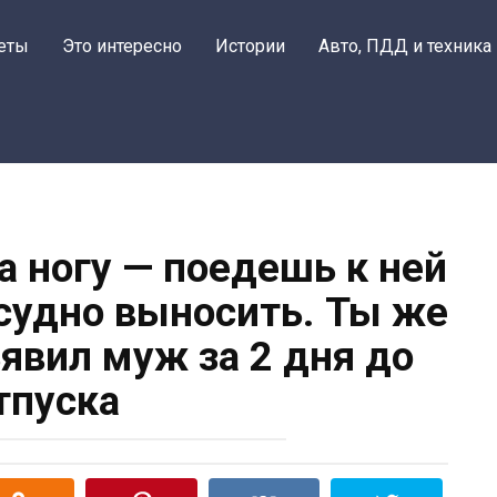
еты
Это интересно
Истории
Авто, ПДД и техника
а ногу — поедешь к ней
 судно выносить. Ты же
ъявил муж за 2 дня до
тпуска