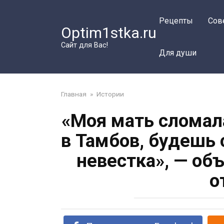
Перейти
к
Рецепты
Сов
Optim1stka.ru
контенту
Сайт для Вас!
Для души
Главная
»
Истории
«Моя мать сломал
в Тамбов, будешь
невестка», — об
о