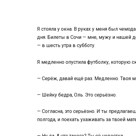
Я стояла у окна. В руках у меня был чемод
дня. Билеты в Сочи — мне, мужу и нашей д
— в шесть утра в субботу.
Я медленно опустила футболку, которую с
— Серёж, давай ещё раз. Медленно. Твоя м
— Шейку бедра, Оль. Это серьёзно.
— Согласна, это серьёзно. И ты предлага
полгода, и поехать ухаживать за твоей мат
— Ну да. А что такого? Ты её невестка.