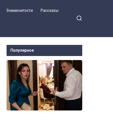
вернуться. Но всё
Знаменитости
Рассказы
пошло не по его плану
Популярное