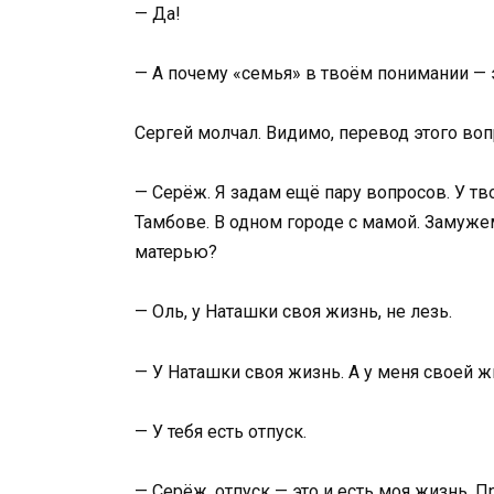
— Да!
— А почему «семья» в твоём понимании — э
Сергей молчал. Видимо, перевод этого воп
— Серёж. Я задам ещё пару вопросов. У тв
Тамбове. В одном городе с мамой. Замужем
матерью?
— Оль, у Наташки своя жизнь, не лезь.
— У Наташки своя жизнь. А у меня своей ж
— У тебя есть отпуск.
— Серёж, отпуск — это и есть моя жизнь. П