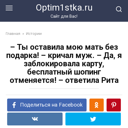
Перейти
Optim1stka.ru
к
контенту
Сайт для Вас!
Главная
»
Истории
– Ты оставила мою мать без
подарка! – кричал муж. – Да, я
заблокировала карту,
бесплатный шопинг
отменяется! – ответила Рита
Поделиться на Facebook