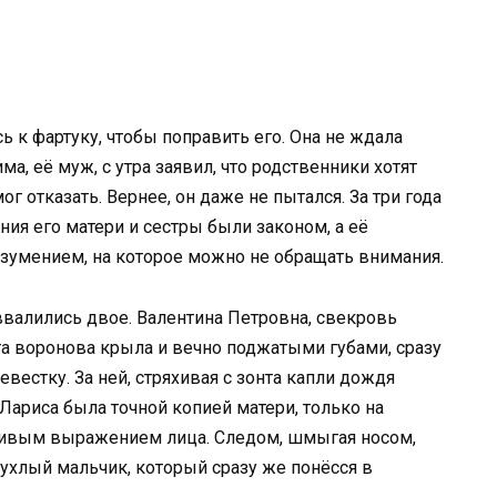
 к фартуку, чтобы поправить его. Она не ждала
ма, её муж, с утра заявил, что родственники хотят
ог отказать. Вернее, он даже не пытался. За три года
ния его матери и сестры были законом, а её
умением, на которое можно не обращать внимания.
ввалились двое. Валентина Петровна, свекровь
а воронова крыла и вечно поджатыми губами, сразу
евестку. За ней, стряхивая с зонта капли дождя
 Лариса была точной копией матери, только на
ливым выражением лица. Следом, шмыгая носом,
ухлый мальчик, который сразу же понёсся в