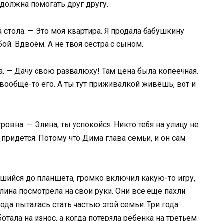
должна помогать друг другу.
 стола. — Это моя квартира. Я продала бабушкину
ой. Вдвоём. А не твоя сестра с сыном.
са. — Дачу свою развалюху! Там цена была копеечная.
та вообще-то его. А ты тут приживалкой живёшь, вот и
овна. — Элина, ты успокойся. Никто тебя на улицу не
 придётся. Потому что Дима глава семьи, и он сам
вшийся до планшета, громко включил какую-то игру,
лина посмотрела на свои руки. Они всё ещё пахли
ода пыталась стать частью этой семьи. Три года
отала на износ, а когда потеряла ребёнка на третьем