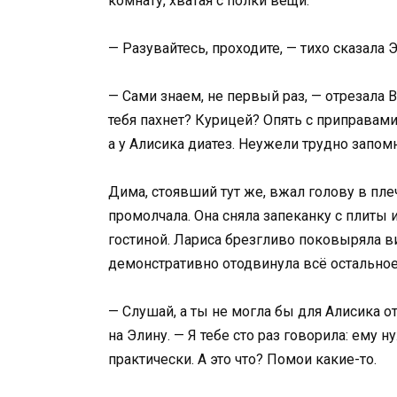
комнату, хватая с полки вещи.
— Разувайтесь, проходите, — тихо сказала
— Сами знаем, не первый раз, — отрезала В
тебя пахнет? Курицей? Опять с приправами
а у Алисика диатез. Неужели трудно запо
Дима, стоявший тут же, вжал голову в плеч
промолчала. Она сняла запеканку с плиты и
гостиной. Лариса брезгливо поковыряла в
демонстративно отодвинула всё остальное 
— Слушай, а ты не могла бы для Алисика о
на Элину. — Я тебе сто раз говорила: ему 
практически. А это что? Помои какие-то.