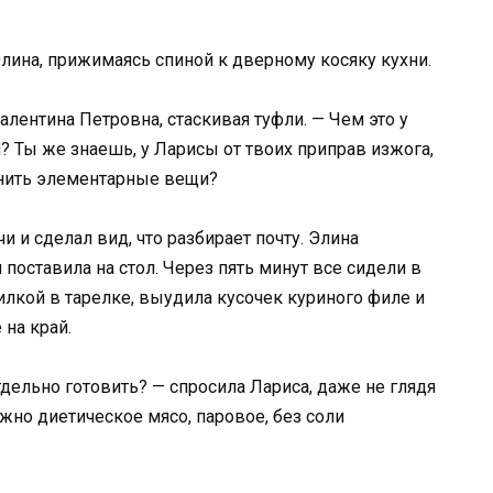
 Элина, прижимаясь спиной к дверному косяку кухни.
алентина Петровна, стаскивая туфли. — Чем это у
? Ты же знаешь, у Ларисы от твоих приправ изжога,
мнить элементарные вещи?
и и сделал вид, что разбирает почту. Элина
 поставила на стол. Через пять минут все сидели в
илкой в тарелке, выудила кусочек куриного филе и
на край.
тдельно готовить? — спросила Лариса, даже не глядя
нужно диетическое мясо, паровое, без соли