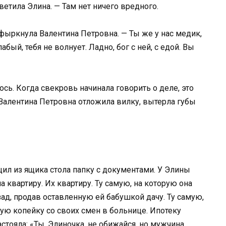
ветила Элина. — Там нет ничего вредного.
 фыркнула Валентина Петровна. — Ты же у нас медик,
абый, тебя не волнует. Ладно, бог с ней, с едой. Вы
ось. Когда свекровь начинала говорить о деле, это
Валентина Петровна отложила вилку, вытерла губы
щил из ящика стола папку с документами. У Элины
а квартиру. Их квартиру. Ту самую, на которую она
ад, продав оставленную ей бабушкой дачу. Ту самую,
ую копейку со своих смен в больнице. Ипотеку
стояла: «Ты, Элиночка, не обижайся, но мужчина