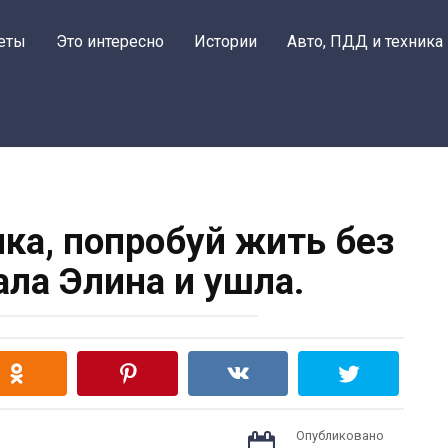
еты
Это интересно
Истории
Авто, ПДД и техника
чка, попробуй жить без
ала Элина и ушла.
Опубликовано