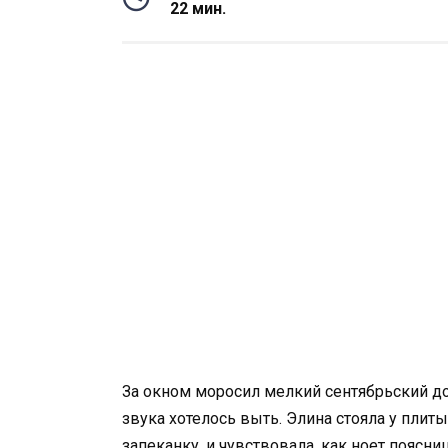
22 мин.
За окном моросил мелкий сентябрьский дож
звука хотелось выть. Элина стояла у пли
запеканку, и чувствовала, как ноет пояс