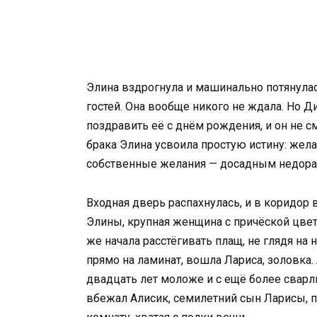
Элина вздрогнула и машинально потянулась
гостей. Она вообще никого не ждала. Но Ди
поздравить её с днём рождения, и он не см
брака Элина усвоила простую истину: жела
собственные желания — досадным недораз
Входная дверь распахнулась, и в коридор 
Элины, крупная женщина с причёской цвет
же начала расстёгивать плащ, не глядя на н
прямо на ламинат, вошла Лариса, золовка.
двадцать лет моложе и с ещё более свар
вбежал Алисик, семилетний сын Ларисы, п