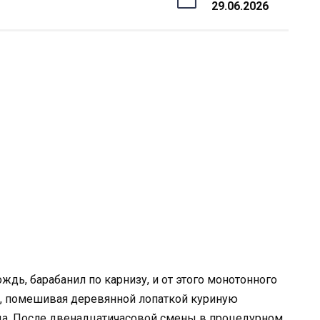
29.06.2026
дь, барабанил по карнизу, и от этого монотонного
ты, помешивая деревянной лопаткой куриную
ница. После двенадцатичасовой смены в процедурном