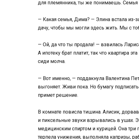
для племянника, ты же понимаешь. Семья 
— Какая семья, Дима? — Элина встала из-за
дачу, чтобы мы могли здесь жить. Мы с тоб
— Ой, да что ты продала! — взвилась Лари
А ипотеку брат платит, так что квартира э
сиди молча.
— Вот именно, — поддакнула Валентина Петр
выгоняет. Живи пока. Но бумагу подписать
примет решение.
В комнате повисла тишина. Алисик, дорва
и пиксельные звуки взрывались в ушах. Э
медицинским спиртом и курицей. Она три г
терпела унижения, выполняла капризы, раб