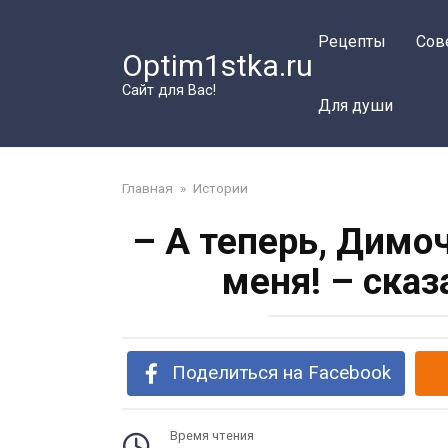
Перейти
к
Рецепты
Сов
Optim1stka.ru
контенту
Сайт для Вас!
Для души
Главная
»
Истории
– А теперь, Димо
меня! – сказ
Поделиться на Facebook
Время чтения