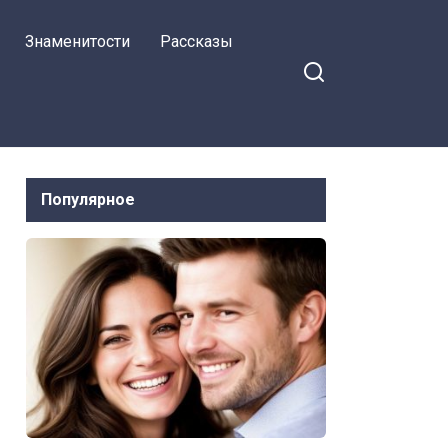
месяц уже Марина
Знаменитости
Рассказы
уехала, и тут такое
произошло.
Популярное