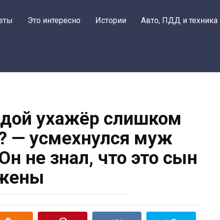
еты
Это интересно
Истории
Авто, ПДД и техника
одой ухажёр слишком
? — усмехнулся муж
Он не знал, что это сын
жены