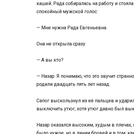
кашей. Рада собиралась на работу и стоял
спокойный мужской голос:
— Мне нужна Рада Евгеньевна.
Она не открыла сразу.
— А вы кто?
— Назар. Я понимаю, что это звучит странн
родили двадцать пять лет назад.
Сапог выскользнул из её пальцев и ударил
выключить утюг, хотя утюг давно был вык
Назар оказался высоким, худым в плечах, 
было чужое, но в линии бровей и в том, к