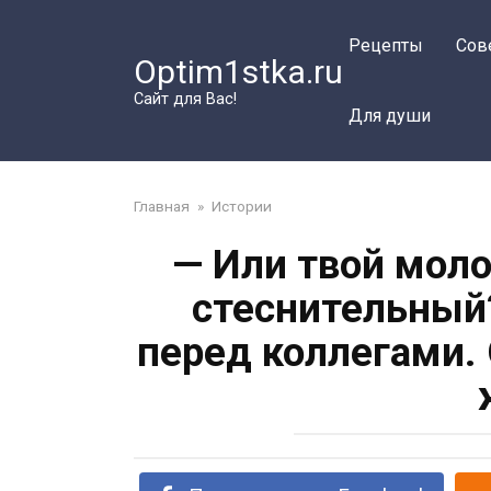
Перейти
к
Рецепты
Сов
Optim1stka.ru
контенту
Сайт для Вас!
Для души
Главная
»
Истории
— Или твой мол
стеснительный
перед коллегами. 