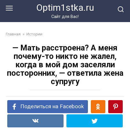
Перейти
Optim1stka.ru
к
контенту
Сайт для Вас!
Главная
»
Истории
— Мать расстроена? А меня
почему-то никто не жалел,
когда в мой дом заселяли
посторонних, — ответила жена
супругу
Поделиться на Facebook