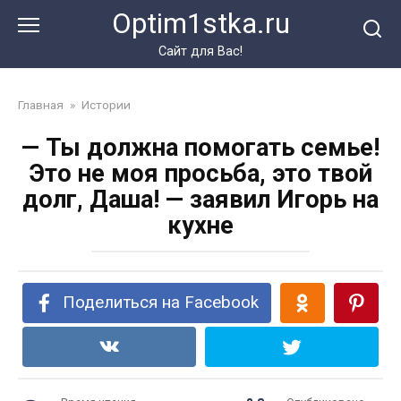
Перейти
Optim1stka.ru
к
контенту
Сайт для Вас!
Главная
»
Истории
— Ты должна помогать семье!
Это не моя просьба, это твой
долг, Даша! — заявил Игорь на
кухне
Поделиться на Facebook