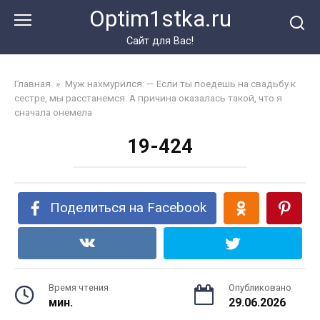
Перейти
Optim1stka.ru
к
контенту
Сайт для Вас!
Главная
»
Муж нахмурился: — Если ты поедешь на свадьбу к
сестре, мы расстанемся. А причина оказалась такой, что я
сначала онемела
19-424
Поделиться на Facebook
Время чтения
Опубликовано
мин.
29.06.2026