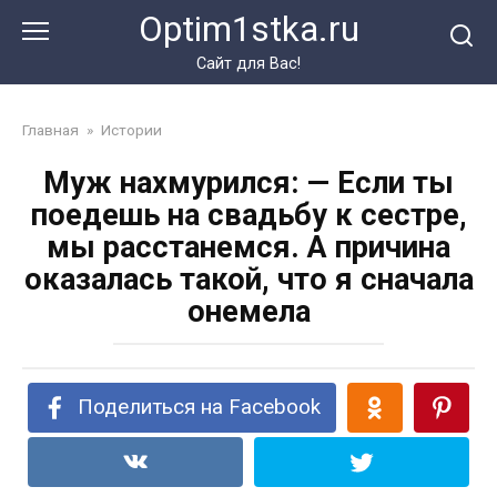
Перейти
Optim1stka.ru
к
контенту
Сайт для Вас!
Главная
»
Истории
Муж нахмурился: — Если ты
поедешь на свадьбу к сестре,
мы расстанемся. А причина
оказалась такой, что я сначала
онемела
Поделиться на Facebook