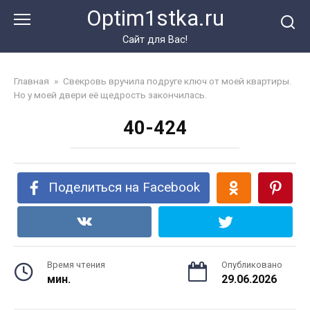
Перейти
Optim1stka.ru
к
контенту
Сайт для Вас!
Главная
»
Свекровь вручила подруге ключ от моей квартиры.
Но у моей двери её щедрость закончилась.
40-424
Поделиться на Facebook
Время чтения
Опубликовано
мин.
29.06.2026