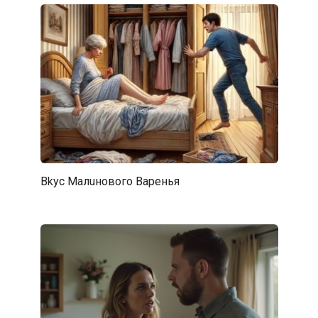
Bkyc Maлuнового Bapeнья