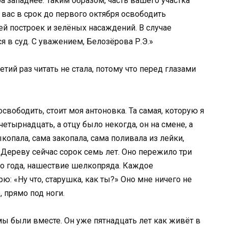
а западнее. Таким образом, часть вашего участка
вас в срок до первого октября освободить
й построек и зелёных насаждений. В случае
 в суд. С уважением, Белозёрова Р.Э.»
етий раз читать не стала, потому что перед глазами
освободить, стоит моя антоновка. Та самая, которую я
етырнадцать, а отцу было некогда, он на смене, а
копала, сама закопала, сама поливала из лейки,
. Дереву сейчас сорок семь лет. Оно пережило три
го года, нашествие шелкопряда. Каждое
ю: «Ну что, старушка, как ты?» Оно мне ничего не
, прямо под ноги.
мы были вместе. Он уже пятнадцать лет как живёт в