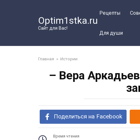
Перейти
к
Рецепты
Сов
Optim1stka.ru
контенту
Сайт для Вас!
Для души
Главная
»
Истории
– Вера Аркадьев
за
Поделиться на Facebook
Время чтения