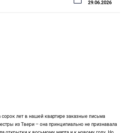
29.06.2026
За сорок лет в нашей квартире заказные письма
сестры из Твери – она принципиально не признавала
а открытки к восьмому марта и к новому году. Но