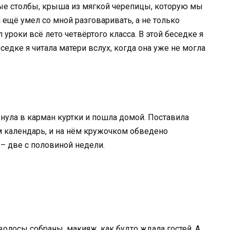
вые столбы, крыша из мягкой черепицы, которую мы
 ещё умел со мной разговаривать, а не только
 уроки всё лето четвёртого класса. В этой беседке я
еседке я читала матери вслух, когда она уже не могла
сунула в карман куртки и пошла домой. Поставила
там календарь, и на нём кружочком обведено
 – две с половиной недели.
олосы собраны, макияж, как будто ждала гостей. А