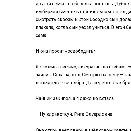
другой семье, но беседка осталась. Дубо
выбирали вместе в строительном, он тогда
смотреть сквозь. В этой беседке сын делал
плакала, когда сын уехал учиться. В этой б
сама.
И она просит «освободить».
Я сложила письмо, аккуратно, по сгибам, 
чайник. Села за стол. Смотрю на стену – 
пятнадцатое сентября. До первого октября
Чайник закипел, а я даже не встала.
– Ну здравствуй, Рита Эдуардовна.
Она открывает дверь в шёлковом халате, в