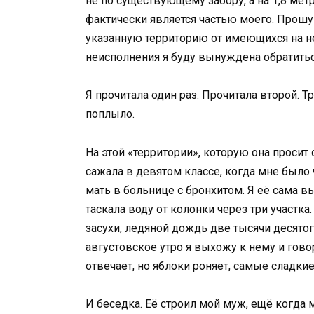
не по существующему забору, а на 1,8 метр
фактически является частью моего. Прошу 
указанную территорию от имеющихся на не
неисполнения я буду вынуждена обратиться
Я прочитала один раз. Прочитала второй. Тр
поплыло.
На этой «территории», которую она просит 
сажала в девятом классе, когда мне было ч
мать в больнице с бронхитом. Я её сама вы
таскала воду от колонки через три участка
засухи, ледяной дождь две тысячи десято
августовское утро я выхожу к нему и говор
отвечает, но яблоки роняет, самые сладкие
И беседка. Её строил мой муж, ещё когда 