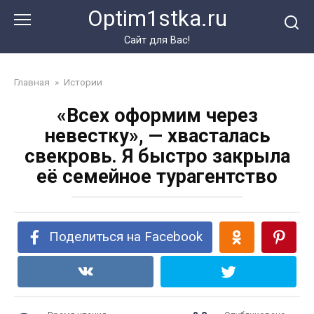
Перейти
Optim1stka.ru
к
контенту
Сайт для Вас!
Главная
»
Истории
«Всех оформим через
невестку», — хвасталась
свекровь. Я быстро закрыла
её семейное турагентство
Поделиться на Facebook