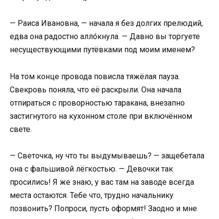
— Раиса Ивановна, — начала я без долгих прелюдий,
едва она радостно алло́кнула. — Давно вы торгуете
несуществующими путёвками под моим именем?
На том конце провода повисла тяжёлая пауза.
Свекровь поняла, что её раскрыли. Она начала
отпираться с проворностью таракана, внезапно
застигнутого на кухонном столе при включённом
свете.
— Светочка, ну что ты выдумываешь? — защебетала
она с фальшивой лёгкостью. — Девочки так
просились! Я же знаю, у вас там на заводе всегда
места остаются. Тебе что, трудно начальнику
позвонить? Попроси, пусть оформят! Заодно и мне