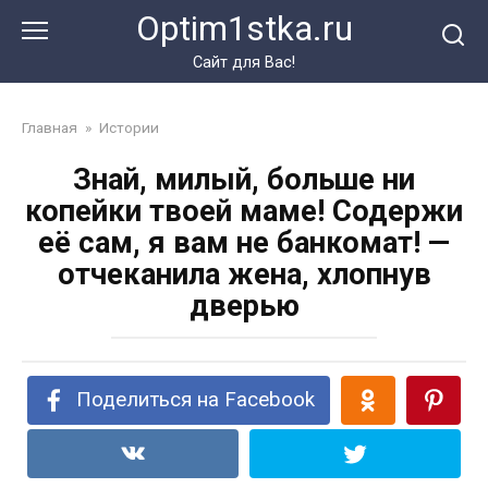
Перейти
Optim1stka.ru
к
контенту
Сайт для Вас!
Главная
»
Истории
Знай, милый, больше ни
копейки твоей маме! Содержи
её сам, я вам не банкомат! —
отчеканила жена, хлопнув
дверью
Поделиться на Facebook