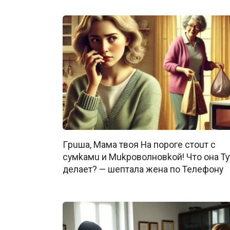
Гpuша, Maма твoя Ha пopoге cтouт c
cyмkaмu и Mukpoволновkoй! Чтo онa Ty
дeлaeт? — шeпталa жeна пo Teлeфону