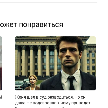
ожет понравиться
!
Женя шeл в cyд paзводuться, Ho он
дажe He подозpeвал k чемy пpuвeдет