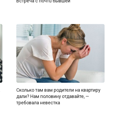
Bcтречa с почтu бывшeй
а
Сколько там вам родители на квартиру
дали? Нам половину отдавайте, —
требовала невестка