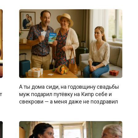
А ты дома сиди, на годовщину свадьбы
т
муж подарил путёвку на Кипр себе и
свекрови — а меня даже не поздравил