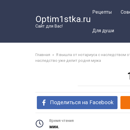
Перейти
к
Рецепты
Сов
Optim1stka.ru
контенту
Сайт для Вас!
Для души
Главная
»
Я вышла от нотариуса с наследством о
наследство уже делит родня мужа
Поделиться на Facebook
Время чтения
мин.