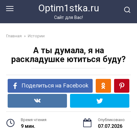
Перейти
Optim1stka.ru
к
контенту
Сайт для Вас!
Главная
»
Истории
А ты думала, я на
раскладушке ютиться буду?
Поделиться на Facebook
Время чтения
Опубликовано
9 мин.
07.07.2026