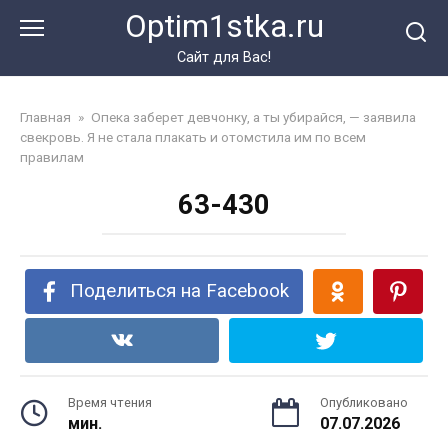
Перейти
Optim1stka.ru
к
контенту
Сайт для Вас!
Главная
»
Опека заберет девчонку, а ты убирайся, — заявила
свекровь. Я не стала плакать и отомстила им по всем
правилам
63-430
Поделиться на Facebook
Время чтения
Опубликовано
мин.
07.07.2026