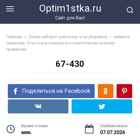
Перейти
Optim1stka.ru
к
контенту
Сайт для Вас!
Главная
»
Опека заберет девчонку, а ты убирайся, — заявила
свекровь. Я не стала плакать и отомстила им по всем
правилам
67-430
Поделиться на Facebook
Время чтения
Опубликовано
мин.
07.07.2026