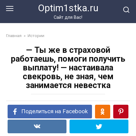
Перейти
Optim1stka.ru
к
контенту
Сайт для Вас!
Главная
»
Истории
— Ты же в страховой
работаешь, помоги получить
выплату! — настаивала
свекровь, не зная, чем
занимается невестка
Поделиться на Facebook