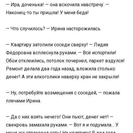
— Ира, доченька! — она вскочила навстречу. —
Наконец-то ты пришла! У меня беда!
— Что случилось? — Ирина насторожилась.
— Квартиру затопили соседи сверху! — Лидия
Фёдоровна всплеснула руками. — Всё испортили!
Обои отклеились, потолок почернел, паркет вздулся!
Ремонт делала два года назад, вложила столько
денег! А эти алкоголики наверху кран не закрыли!
— Ну, потребуйте возмещения с соседей, — пожала
плечами Ирина.
— Да с них взять нечего! Они пьют, денег нет! —
свекровь замахала руками. — Вот я и подумала… У
меня же страховка есть! На квартиру! Я два года