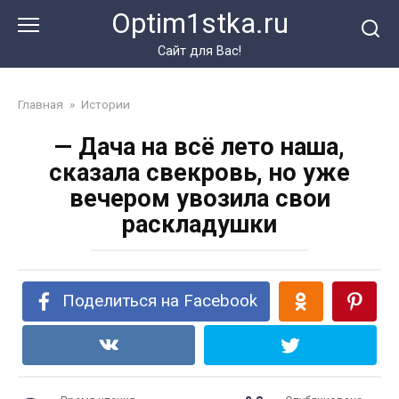
Перейти
Optim1stka.ru
к
контенту
Сайт для Вас!
Главная
»
Истории
— Дача на всё лето наша,
сказала свекровь, но уже
вечером увозила свои
раскладушки
Поделиться на Facebook