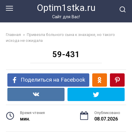
Перейти
Optim1stka.ru
к
контенту
Сайт для Вас!
Главная
»
Привезла больного сына к знахарке, но такого
исхода не ожидала
59-431
Поделиться на Facebook
Время чтения
Опубликовано
мин.
08.07.2026