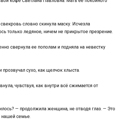
свой кофе Светлана Павловна. Мать ее покойного
, свекровь словно скинула маску. Исчезла
ось только ледяное, ничем не прикрытое презрение.
енно свернула ее пополам и подняла на невестку
 прозвучал сухо, как щелчок хлыста.
внула, чувствуя, как внутри всё сжимается от
илось? — продолжила женщина, не отводя глаз. — Это
т нашей семье.