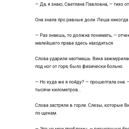
— Да, я знаю, Светлана Павловна, — тихо от
Она знала про равные доли. Леша никогда 
— Раз знаешь, то должна понимать, — отчек
малейшего права здесь находиться.
Слова ударили наотмашь. Вика зажмурилась
под ног от горя, было физически больно.
— Но куда же я пойду? — прошептала она. —
тысячи километров…
Слова застряли в горле. Слезы, которые В
по щекам.
— Это не мои проблемы, — равнодушно бро