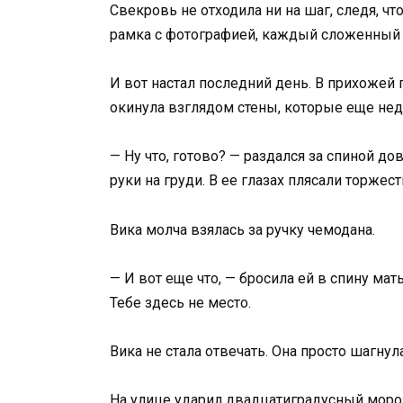
Свекровь не отходила ни на шаг, следя, ч
рамка с фотографией, каждый сложенный с
И вот настал последний день. В прихожей
окинула взглядом стены, которые еще не
— Ну что, готово? — раздался за спиной до
руки на груди. В ее глазах плясали торже
Вика молча взялась за ручку чемодана.
— И вот еще что, — бросила ей в спину ма
Тебе здесь не место.
Вика не стала отвечать. Она просто шагнул
На улице ударил двадцатиградусный мороз