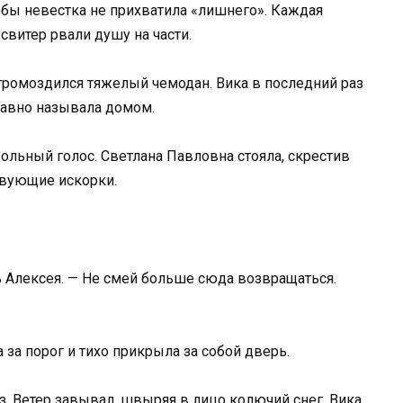
тобы невестка не прихватила «лишнего». Каждая
витер рвали душу на части.
 громоздился тяжелый чемодан. Вика в последний раз
давно называла домом.
вольный голос. Светлана Павловна стояла, скрестив
ствующие искорки.
ть Алексея. — Не смей больше сюда возвращаться.
а за порог и тихо прикрыла за собой дверь.
. Ветер завывал, швыряя в лицо колючий снег. Вика