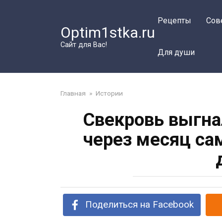
Перейти
к
Рецепты
Сов
Optim1stka.ru
контенту
Сайт для Вас!
Для души
Главная
»
Истории
Свекровь выгна
через месяц са
Поделиться на Facebook