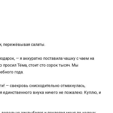
и, пережёвывая салаты.
одарок, — я аккуратно поставила чашку с чаем на
ю просил Тёма, стоит сто сорок тысяч. Мы
ебного года.
ги! — свекровь снисходительно отмахнулась,
ля единственного внука ничего не пожалею. Куплю, и
 довольно заулыбался и похлопал меня по колену.