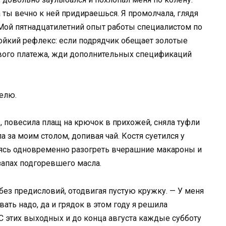
а ты вечно к ней придираешься. Я промолчала, глядя
 Мой пятнадцатилетний опыт работы специалистом по
ойкий рефлекс: если подрядчик обещает золотые
ового платежа, жди дополнительных спецификаций
елю.
, повесила плащ на крючок в прихожей, сняла туфли
а за моим столом, допивая чай. Костя суетился у
аясь одновременно разогреть вчерашние макароны и
 запах подгоревшего масла.
 без предисловий, отодвигая пустую кружку. — У меня
ать надо, да и грядок в этом году я решила
С этих выходных и до конца августа каждые субботу