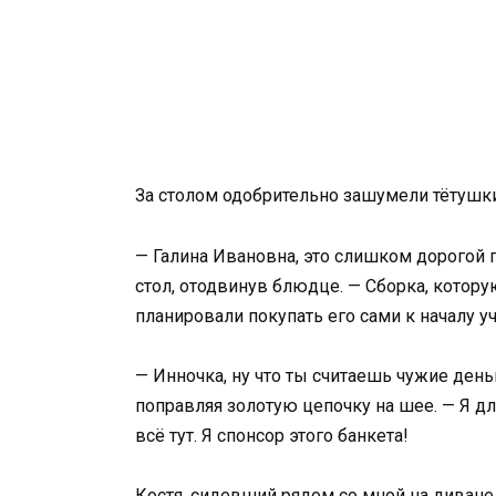
За столом одобрительно зашумели тётушк
— Галина Ивановна, это слишком дорогой п
стол, отодвинув блюдце. — Сборка, котору
планировали покупать его сами к началу уч
— Инночка, ну что ты считаешь чужие день
поправляя золотую цепочку на шее. — Я д
всё тут. Я спонсор этого банкета!
Костя, сидевший рядом со мной на диване,