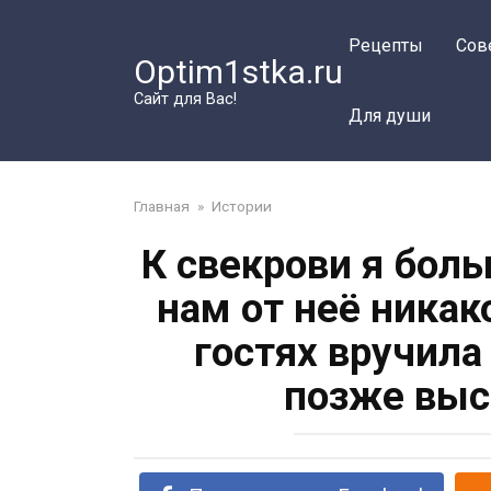
Перейти
к
Рецепты
Сов
Optim1stka.ru
контенту
Сайт для Вас!
Для души
Главная
»
Истории
К свекрови я боль
нам от неё никак
гостях вручила
позже выс