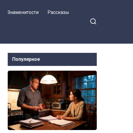
я на Facebook
Жанна положила
Знаменитости
Рассказы
папку с
документами на
стол.
Популярное