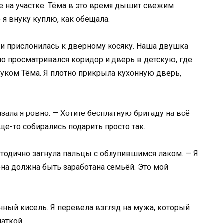
е на участке. Тёма в это время дышит свежим
я внуку куплю, как обещала.
 и прислонилась к дверному косяку. Наша двушка
чно просматривался коридор и дверь в детскую, где
буком Тёма. Я плотно прикрыла кухонную дверь,
азала я ровно. — Хотите бесплатную бригаду на всё
е-то собирались подарить просто так.
етодично загнула пальцы с облупившимся лаком. — Я
на должна быть заработана семьёй. Это мой
енный кисель. Я перевела взгляд на мужа, который
аткой.