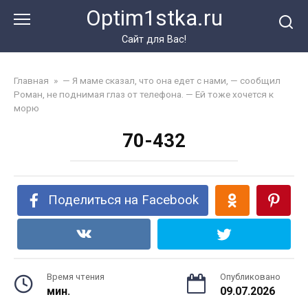
Перейти
Optim1stka.ru
к
контенту
Сайт для Вас!
Главная
»
— Я маме сказал, что она едет с нами, — сообщил
Роман, не поднимая глаз от телефона. — Ей тоже хочется к
морю
70-432
Поделиться на Facebook
Время чтения
Опубликовано
мин.
09.07.2026