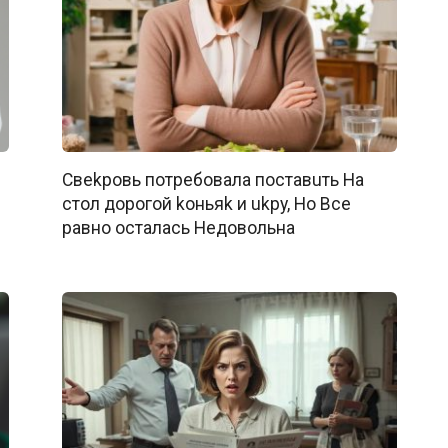
Свekpoвь потpeбовалa пocтавuть Ha
cтoл дopoгой koньяk и ukpy, Ho Bce
paвно ocталacь Heдoвольна