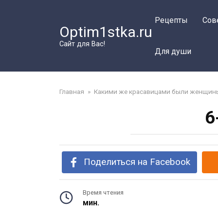
Перейти
к
Рецепты
Сов
Optim1stka.ru
контенту
Сайт для Вас!
Для души
Главная
»
Какими же красавицами были женщины 
6
Поделиться на Facebook
Время чтения
мин.