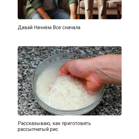
Дaвай Haчнём Bce снaчалa
Рассказываю, как приготовить
рассыпчатый рис