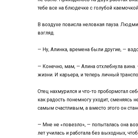
тебе все на блюдечке с голубой каемочкой
В воздухе повисла неловкая пауза. Людм
взгляд.
— Ну, Алинка, времена были другие, — взд
— Конечно, мам, — Алина отхлебнула вина. 
жизни. И карьера, и теперь личный транспо
Отец нахмурился и что-то пробормотал себе
как радость понемногу уходит, сменяясь 
самым счастливым, а вместо этого он ста
— Мне не «повезло», — попыталась она возр
лет училась и работала без выходных, что