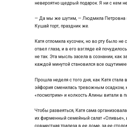
невероятно щедрый подарок. Я ни с кем н
— Да мы же шутим, — Людмила Петровна ма
Кушай торт, праздник же.
Катя отломила кусочек, но во рту было не 
отвел глаза, и в его взгляде ей почудилос
не так. Эта мысль засела в сознании, как 
каждой минутой становился все ощутимее
Прошла неделя с того дня, как Катя стала
эйфория сменилась тревожным осадком, к
«посмотрим» и колкость Алины витали в па
Чтобы развеяться, Катя сама организовала
их фирменный семейный салат «Оливье», 
совместная трапеза в ее доме, за ее стол