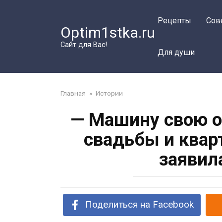
Перейти
к
Рецепты
Сов
Optim1stka.ru
контенту
Сайт для Вас!
Для души
Главная
»
Истории
— Машину свою о
свадьбы и квар
заявил
Поделиться на Facebook