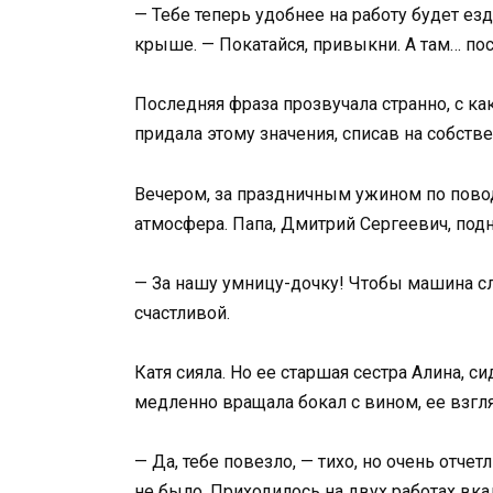
— Тебе теперь удобнее на работу будет ез
крыше. — Покатайся, привыкни. А там… по
Последняя фраза прозвучала странно, с к
придала этому значения, списав на собств
Вечером, за праздничным ужином по повод
атмосфера. Папа, Дмитрий Сергеевич, подн
— За нашу умницу-дочку! Чтобы машина сл
счастливой.
Катя сияла. Но ее старшая сестра Алина, 
медленно вращала бокал с вином, ее взгляд
— Да, тебе повезло, — тихо, но очень отче
не было. Приходилось на двух работах вка