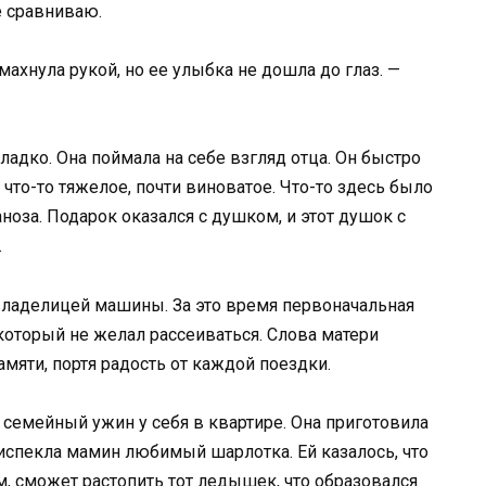
е сравниваю.
хнула рукой, но ее улыбка не дошла до глаз. —
сладко. Она поймала на себе взгляд отца. Он быстро
ь что-то тяжелое, почти виноватое. Что-то здесь было
заноза. Подарок оказался с душком, и этот душок с
.
 владелицей машины. За это время первоначальная
оторый не желал рассеиваться. Слова матери
мяти, портя радость от каждой поездки.
 семейный ужин у себя в квартире. Она приготовила
испекла мамин любимый шарлотка. Ей казалось, что
ом, сможет растопить тот ледышек, что образовался