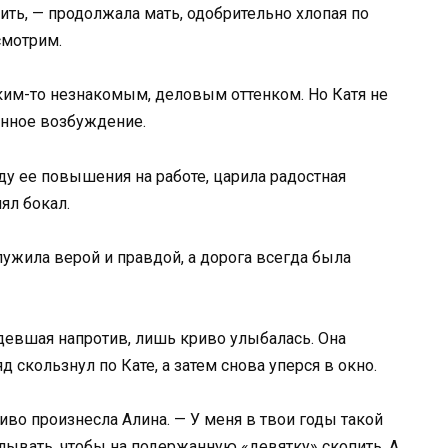
дить, — продолжала мать, одобрительно хлопая по
смотрим.
аким-то незнакомым, деловым оттенком. Но Катя не
енное возбуждение.
у ее повышения на работе, царила радостная
ял бокал.
ужила верой и правдой, а дорога всегда была
сидевшая напротив, лишь криво улыбалась. Она
 скользнул по Кате, а затем снова уперся в окно.
тливо произнесла Алина. — У меня в твои годы такой
лывать, чтобы на подержанную «девятку» скопить. А