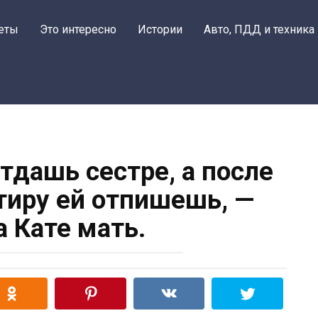
еты
Это интересно
Истории
Авто, ПДД и техника
тдашь сестре, а после
тиру ей отпишешь, —
а Кате мать.