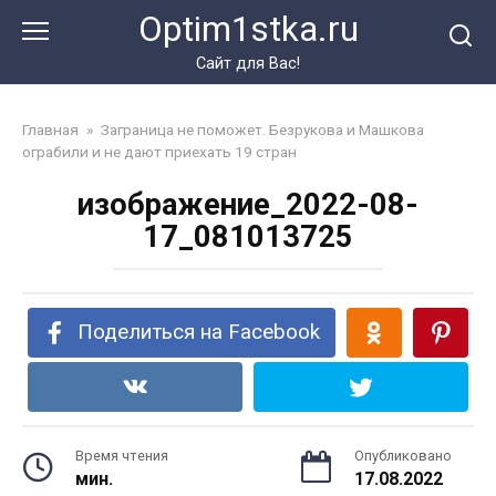
Перейти
Optim1stka.ru
к
контенту
Сайт для Вас!
Главная
»
Заграница не поможет. Безрукова и Машкова
ограбили и не дают приехать 19 стран
изображение_2022-08-
17_081013725
Поделиться на Facebook
Время чтения
Опубликовано
мин.
17.08.2022