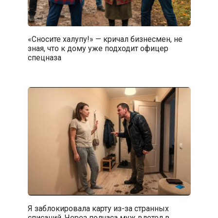
«Сносите халупу!» — кричал бизнесмен, не
зная, что к дому уже подходит офицер
спецназа
Я заблокировала карту из-за странных
списаний. Через полчаса муж влетел в