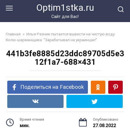
Перейти
Optim1stka.ru
к
контенту
Сайт для Вас!
Главная
»
Илья Резник пытается вывести на чистую воду
Колю-шарманщика: “Зарабатывал на украинцах!”
441b3fe8885d23ddc89705d5e3
12f1a7-688×431
Поделиться на Facebook
Время чтения
Опубликовано
мин.
27.08.2022