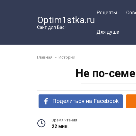
Перейти
к
Рецепты
Сов
Optim1stka.ru
контенту
Сайт для Вас!
Для души
Главная
»
Истории
Не по-семе
Поделиться на Facebook
Время чтения
22 мин.