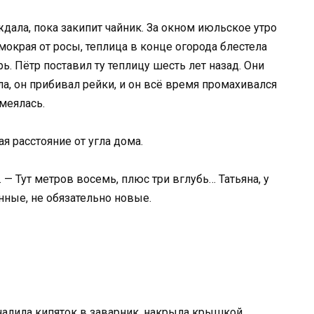
 ждала, пока закипит чайник. За окном июльское утро
окрая от росы, теплица в конце огорода блестела
. Пётр поставил ту теплицу шесть лет назад. Они
а, он прибивал рейки, и он всё время промахивался
смеялась.
я расстояние от угла дома.
. — Тут метров восемь, плюс три вглубь… Татьяна, у
ные, не обязательно новые.
 налила кипяток в заварник, накрыла крышкой,