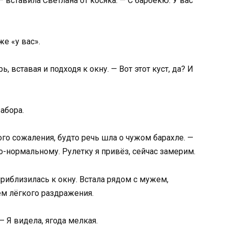
 вставила Светлана от косяка. — С барбекю. У вас
же «у вас».
ь, вставая и подходя к окну. — Вот этот куст, да? И
абора.
ого сожаления, будто речь шла о чужом барахле. —
о-нормальному. Рулетку я привёз, сейчас замерим.
приблизилась к окну. Встала рядом с мужем,
м лёгкого раздражения.
— Я видела, ягода мелкая.