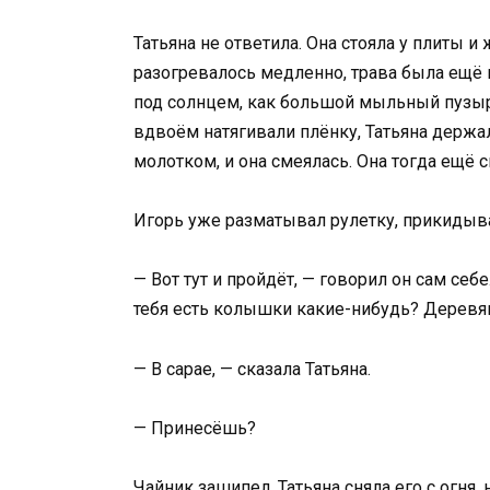
Татьяна не ответила. Она стояла у плиты и
разогревалось медленно, трава была ещё м
под солнцем, как большой мыльный пузырь
вдвоём натягивали плёнку, Татьяна держал
молотком, и она смеялась. Она тогда ещё 
Игорь уже разматывал рулетку, прикидыва
— Вот тут и пройдёт, — говорил он сам себе
тебя есть колышки какие-нибудь? Деревян
— В сарае, — сказала Татьяна.
— Принесёшь?
Чайник зашипел. Татьяна сняла его с огня,