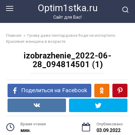
Перейти
Optim1stka.ru
к
контенту
Сайт для Вас!
Главная
»
Гусеву даже леопардовое боди не испортило.
Красивая женщина в возрасте
izobrazhenie_2022-06-
28_094814501 (1)
Поделиться на Facebook
Время чтения
Опубликовано
мин.
03.09.2022