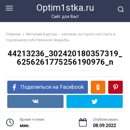
Перейти
Optim1stka.ru
к
контенту
Сайт для Вас!
Главная
»
Виталий Бартош – человек, которого не стало в
годовщину собственной свадьбы
44213236_302420180357319_
6256261775256190976_n
Поделиться на Facebook
Время чтения
Опубликовано
мин.
08.09.2022