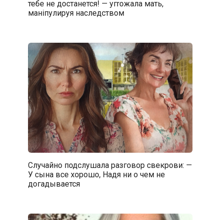
тебе не достанется! — угrожaлa мать,
манiпулируя наследством
Случайно подслушала разговор свекрови: —
У сына все хорошо, Надя ни о чем не
догадывается