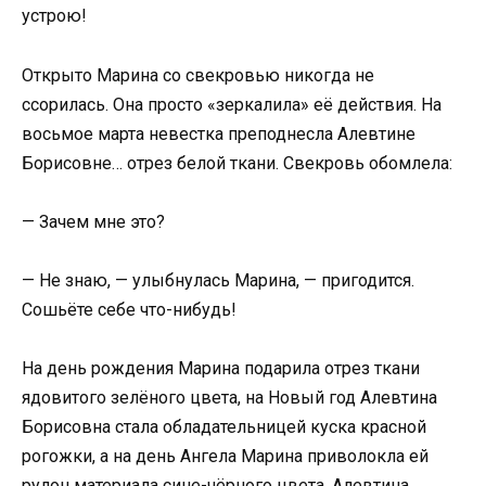
устрою!
Открыто Марина со свекровью никогда не
ссорилась. Она просто «зеркалила» её действия. На
восьмое марта невестка преподнесла Алевтине
Борисовне… отрез белой ткани. Свекровь обомлела:
— Зачем мне это?
— Не знаю, — улыбнулась Марина, — пригодится.
Сошьёте себе что-нибудь!
На день рождения Марина подарила отрез ткани
ядовитого зелёного цвета, на Новый год Алевтина
Борисовна стала обладательницей куска красной
рогожки, а на день Ангела Марина приволокла ей
рулон материала сине-чёрного цвета. Алевтина