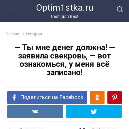
Перейти
Optim1stka.ru
к
контенту
Сайт для Вас!
Главная
»
Истории
— Ты мне денег должна! —
заявила свекровь, — вот
ознакомься, у меня всё
записано!
Поделиться на Facebook