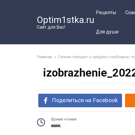
Перейти
к
Рецепты
Сов
Optim1stka.ru
контенту
Сайт для Вас!
Для души
Главная
»
Галкин говорит о супруге с любовью, 
izobrazhenie_202
Поделиться на Facebook
Время чтения
мин.