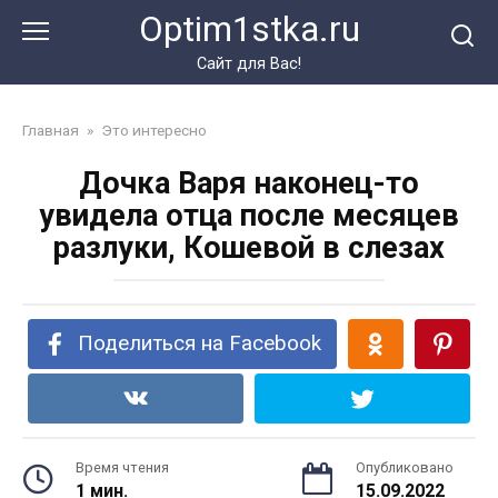
Перейти
Optim1stka.ru
к
контенту
Сайт для Вас!
Главная
»
Это интересно
Дочка Варя наконец-то
увидела отца после месяцев
разлуки, Кошевой в слезах
Поделиться на Facebook
Время чтения
Опубликовано
1 мин.
15.09.2022