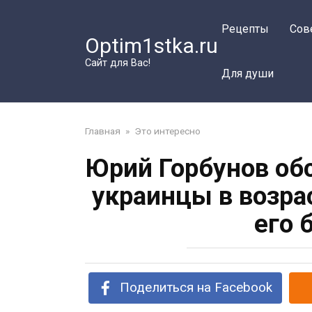
Перейти
к
Рецепты
Сов
Optim1stka.ru
контенту
Сайт для Вас!
Для души
Главная
»
Это интересно
Юрий Горбунов об
украинцы в возра
его 
Поделиться на Facebook