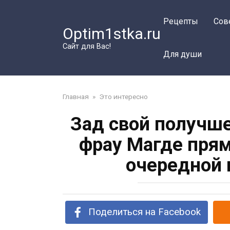
Перейти
к
Рецепты
Сов
Optim1stka.ru
контенту
Сайт для Вас!
Для души
Главная
»
Это интересно
Зад свой получше
фрау Магде прям
очередной 
Поделиться на Facebook