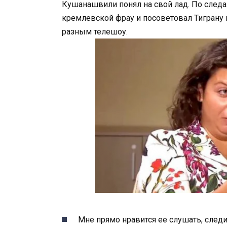
Кушанашвили понял на свой лад. По след
кремлевской фрау и посоветовал Тиграну н
разным телешоу.
Мне прямо нравится ее слушать, следить