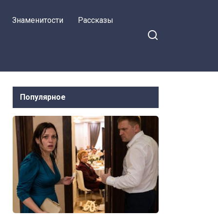
подальше? “Не вижу
Знаменитости
Рассказы
смысла с ней быть”
Популярное