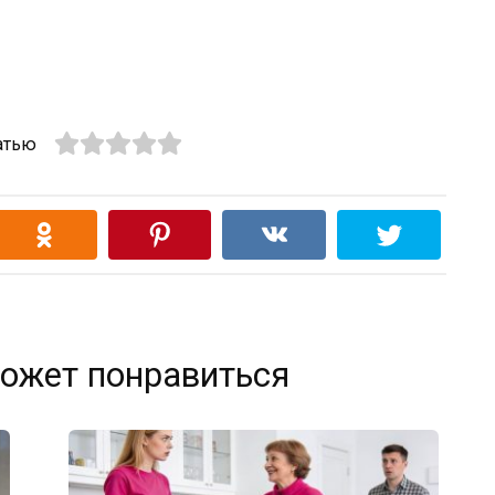
атью
ожет понравиться