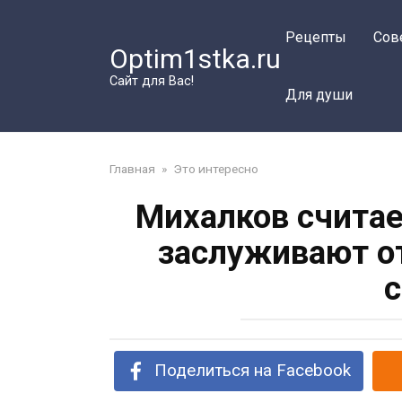
Перейти
к
Рецепты
Сов
Optim1stka.ru
контенту
Сайт для Вас!
Для души
Главная
»
Это интересно
Михалков считае
заслуживают о
с
Поделиться на Facebook