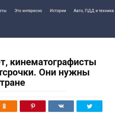
еты
Это интересно
Истории
Авто, ПДД и техника
т, кинематографисты
тсрочки. Они нужны
тране