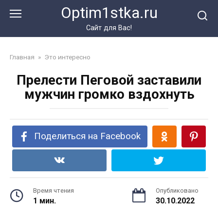
Перейти
Optim1stka.ru
к
контенту
Сайт для Вас!
Главная
»
Это интересно
Прелести Пеговой заставили
мужчин громко вздохнуть
Поделиться на Facebook
Время чтения
Опубликовано
1 мин.
30.10.2022