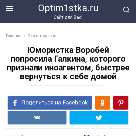
Перейти
Optim1stka.ru
к
контенту
Сайт для Вас!
Главная
»
Это интересно
Юмористка Воробей
попросила Галкина, которого
признали иноагентом, быстрее
вернуться к себе домой
Поделиться на Facebook